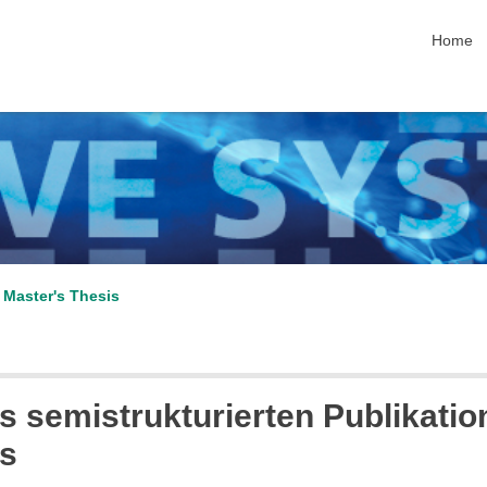
skip nav
Home
 Master's Thesis
us semistrukturierten Publikat
ds