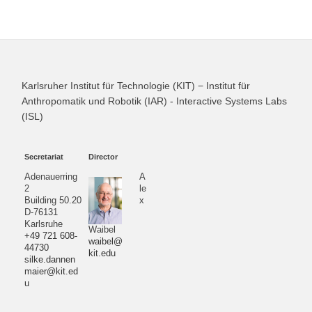
Karlsruher Institut für Technologie (KIT) − Institut für
Anthropomatik und Robotik (IAR) - Interactive Systems Labs
(ISL)
Secretariat
Director
Adenauerring
A
2
le
Building 50.20
x
D-76131
Karlsruhe
Waibel
+49 721 608-
waibel@
44730
kit.edu
silke.dannen
maier@kit.ed
u