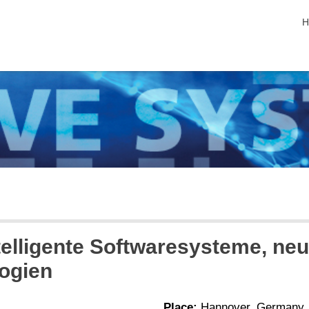
s
H
elligente Softwaresysteme, ne
ogien
Place:
Hannover, Germany