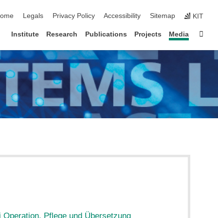
kip navigation
ome
Legals
Privacy Policy
Accessibility
Sitemap
KIT
Sta
Institute
Research
Publications
Projects
Media
ei Operation, Pflege und Übersetzung