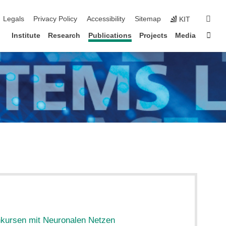
igation
sear
Legals
Privacy Policy
Accessibility
Sitemap
KIT
Sta
Institute
Research
Publications
Projects
Media
nkursen mit Neuronalen Netzen