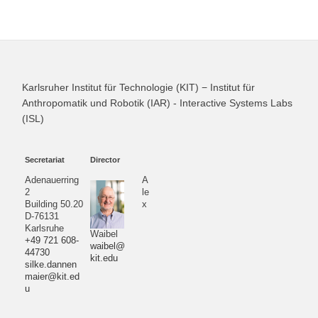
Karlsruher Institut für Technologie (KIT) − Institut für
Anthropomatik und Robotik (IAR) - Interactive Systems Labs
(ISL)
Secretariat
Director
Adenauerring
A
2
le
Building 50.20
x
D-76131
Karlsruhe
Waibel
+49 721 608-
waibel@
44730
kit.edu
silke.dannen
maier@kit.ed
u