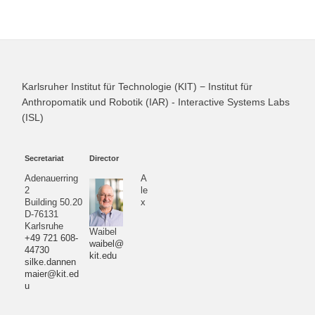
Karlsruher Institut für Technologie (KIT) − Institut für
Anthropomatik und Robotik (IAR) - Interactive Systems Labs
(ISL)
Secretariat
Director
Adenauerring
A
2
le
Building 50.20
x
D-76131
Karlsruhe
Waibel
+49 721 608-
waibel@
44730
kit.edu
silke.dannen
maier@kit.ed
u