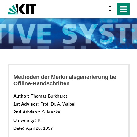
search
Methoden der Merkmalsgenerierung bei
Offline-Handschriften
Author:
Thomas Burkhardt
1st Advisor:
Prof. Dr. A. Waibel
2nd Advisor:
S. Manke
University:
KIT
Date:
April 28, 1997