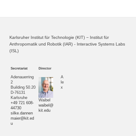
Karlsruher Institut für Technologie (KIT) − Institut für
Anthropomatik und Robotik (IAR) - Interactive Systems Labs
(ISL)
Secretariat
Director
Adenauerring
A
2
le
Building 50.20
x
D-76131
Karlsruhe
Waibel
+49 721 608-
waibel@
44730
kit.edu
silke.dannen
maier@kit.ed
u