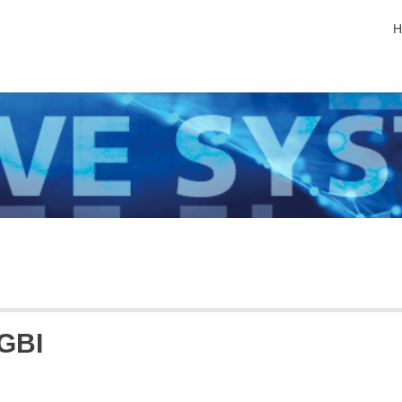
s
H
GBI