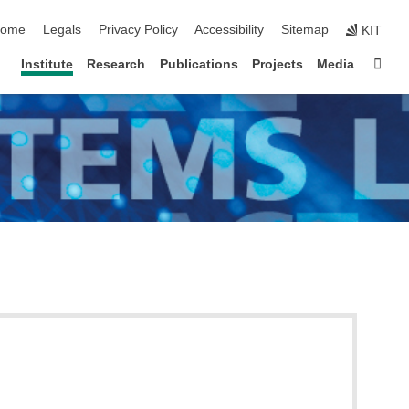
kip navigation
ome
Legals
Privacy Policy
Accessibility
Sitemap
KIT
Sta
Institute
Research
Publications
Projects
Media