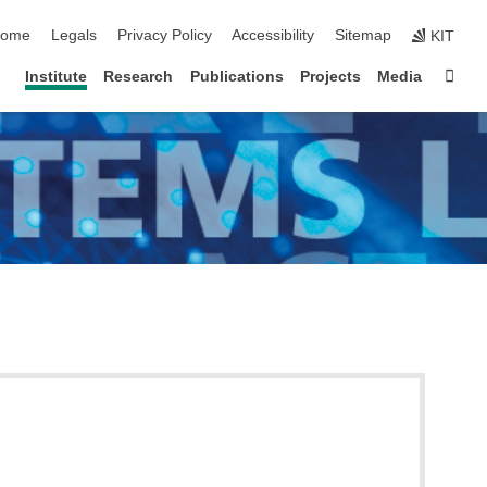
kip navigation
ome
Legals
Privacy Policy
Accessibility
Sitemap
KIT
Sta
Institute
Research
Publications
Projects
Media