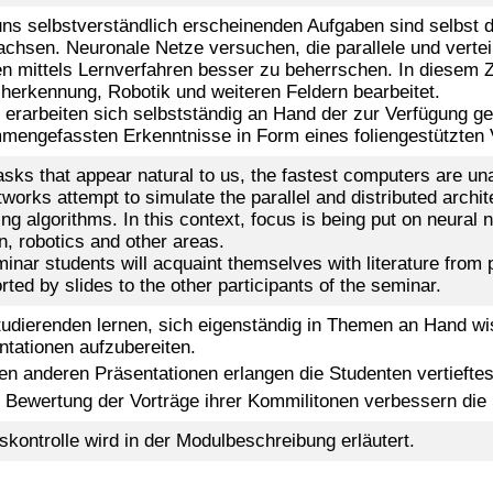
 uns selbstverständlich erscheinenden Aufgaben sind selbst
achsen. Neuronale Netze versuchen, die parallele und vertei
en mittels Lernverfahren besser zu beherrschen. In diesem
herkennung, Robotik und weiteren Feldern bearbeitet.
 erarbeiten sich selbstständig an Hand der zur Verfügung ge
mengefassten Erkenntnisse in Form eines foliengestützten 
asks that appear natural to us, the fastest computers are un
works attempt to simulate the parallel and distributed archite
ing algorithms. In this context, focus is being put on neur
n, robotics and other areas.
minar students will acquaint themselves with literature from p
rted by slides to the other participants of the seminar.
tudierenden lernen, sich eigenständig in Themen an Hand wis
ntationen aufzubereiten.
en anderen Präsentationen erlangen die Studenten vertieftes
 Bewertung der Vorträge ihrer Kommilitonen verbessern die
skontrolle wird in der Modulbeschreibung erläutert.