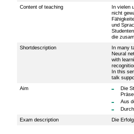
Content of teaching
In vielen
nicht gew
Fähigkeit
und Sprac
Studenten
die zusam
Shortdescription
In many t
Neural net
with learn
recognitio
In this se
talk suppo
Aim
Die S
Präse
Aus d
Durch
Exam description
Die Erfolg