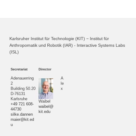
Karlsruher Institut für Technologie (KIT) − Institut für
Anthropomatik und Robotik (IAR) - Interactive Systems Labs
(ISL)
Secretariat
Director
Adenauerring
A
2
le
Building 50.20
x
D-76131
Karlsruhe
Waibel
+49 721 608-
waibel@
44730
kit.edu
silke.dannen
maier@kit.ed
u